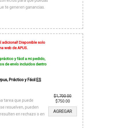
 correctos para que puedas
 que te generen ganancias.
l adicional! Disponible solo
gina web de APUS.
ráctico y fácil a mi pedido,
os de envío incluidos dentro
us, Práctico y Fácil
ES
$
1,700.00
na tarea que puede
El
$
750.00
precio
El
 se resuelven, pueden
original
precio
AGREGAR
era:
actual
 resulten en rechazo o en
$1,700.00.
es:
$750.00.