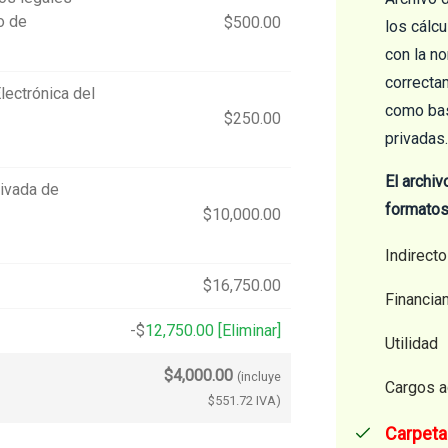
lo de
$
500.00
los cálcu
con la no
correcta
lectrónica del
como base
$
250.00
privadas.
El archiv
ivada de
formatos
$
10,000.00
Indirect
$
16,750.00
Financia
-
$
12,750.00
[Eliminar]
Utilidad
$
4,000.00
(incluye
Cargos a
$
551.72
IVA)
Carpeta 