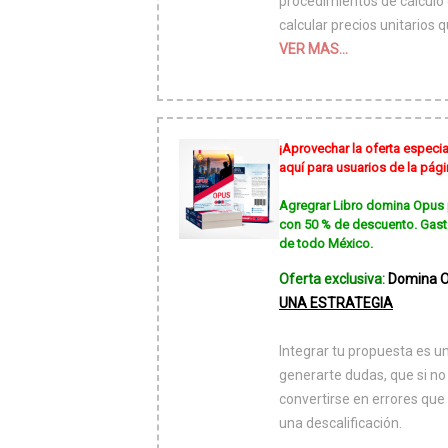
procedimientos de cálculo
calcular precios unitarios
VER MAS...
¡Aprovechar la oferta especia
aquí para usuarios de la pá
Agregrar Libro domina Opus p
con 50 % de descuento. Gast
de todo México.
Oferta exclusiva:
Domina Op
UNA ESTRATEGIA
Integrar tu propuesta es u
generarte dudas, que si no
convertirse en errores que
una descalificación.