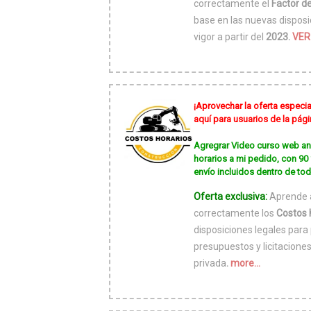
correctamente el
Factor d
base en las nuevas disposi
vigor a partir del
2023.
VER
¡Aprovechar la oferta especia
aquí para usuarios de la pá
Agregrar Video curso web aná
horarios a mi pedido, con 9
envío incluidos dentro de to
Oferta exclusiva:
Aprende a
correctamente los
Costos 
disposiciones legales para 
presupuestos y licitaciones
privada
.
more...