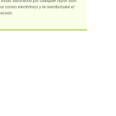
 estás satisfecho por cualquier razón solo
or correo electrónico y te reembolsaré el
versión.