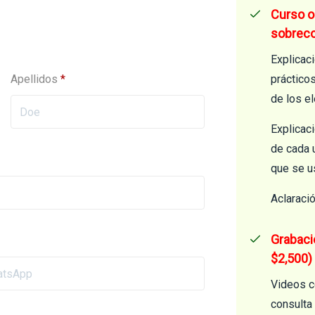
Curso o
sobreco
Explicac
Apellidos
*
práctico
de los e
Explicaci
de cada 
que se u
Aclaraci
Grabaci
$2,500)
Videos c
consulta