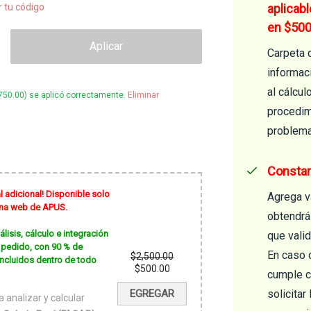
r tu código
aplicab
en $500
Aplicar
Carpeta 
informaci
al cálcu
750.00
) se aplicó correctamente.
Eliminar
procedim
problema
Constan
l adicional! Disponible solo
Agrega va
gina web de APUS.
obtendrá
isis, cálculo e integración
que vali
mi pedido, con 90 % de
En caso 
$
2,500.00
incluidos dentro de todo
El
$
500.00
cumple c
precio
El
original
precio
EGREGAR
solicitar
era:
actual
 analizar y calcular
$2,500.00.
es: