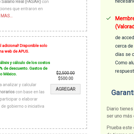
necesario
e Salario Real (FASAR)
con
$500.00.
ciones que entraron en
 MAS...
Membres
(Valora
de acced
cerca de
l adicional! Disponible solo
gina web de APUS.
días se 
Como alu
lisis y cálculo de los costos
0 % de descuento. Gastos de
respuest
$
2,500.00
do México.
El
$
500.00
precio
El
 analizar y calcular
original
precio
AGREGAR
era:
actual
Garant
horarios
con base en las
$2,500.00.
es:
participar o elaborar
$500.00.
 de gobierno o iniciativa
Diario tienes
ser uno más 
Prueba este 