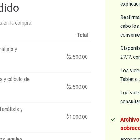
explicaci
dido
Reafirma
s en la compra:
cabo los
convenien
Total
Disponib
nálisis y
$
2,500.00
27/7, co
Los vide
s y cálculo de
Tablet o
$
2,500.00
Los vide
consulta
 análisis y
$
1,000.00
Archivo 
sobreco
ios legales
Archivo d