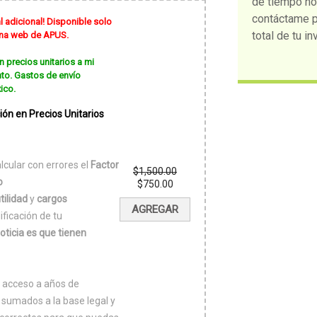
de tiempo no
contáctame p
l adicional! Disponible solo
total de tu in
gina web de APUS.
n precios unitarios a mi
to. Gastos de envío
ico.
ción en Precios Unitarios
lcular con errores el
Factor
$
1,500.00
o
El
$
750.00
precio
El
tilidad
y
cargos
original
precio
AGREGAR
era:
actual
ificación de tu
$1,500.00.
es:
oticia es que tienen
$750.00.
s acceso a años de
 sumados a la base legal y