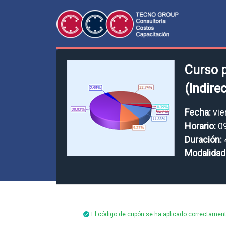
Curso p
(Indire
Fecha:
vie
Horario:
09
Duración:
Modalidad
El código de cupón se ha aplicado correctament