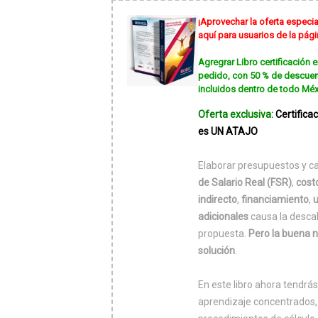
¡Aprovechar la oferta especia
aquí para usuarios de la pá
Agregrar Libro certificación e
pedido, con 50 % de descuen
incluidos dentro de todo Méx
Oferta exclusiva:
Certifica
es UN ATAJO
Elaborar presupuestos y ca
de Salario Real (FSR)
,
cost
indirecto
,
financiamiento
,
u
adicionales
causa la descal
propuesta.
Pero la buena n
solución
.
En este libro ahora tendrá
aprendizaje concentrados,