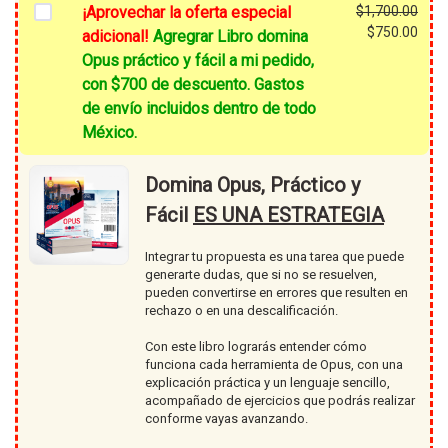
¡Aprovechar la oferta especial
$
1,700.00
El
$
750.00
adicional!
Agregrar Libro domina
prec
El
Opus práctico y fácil a mi pedido,
origi
prec
con $700 de descuento. Gastos
era:
actu
de envío incluidos dentro de todo
$1,7
es:
México.
$750
Domina Opus, Práctico y
Fácil
ES UNA ESTRATEGIA
Integrar tu propuesta es una tarea que puede
generarte dudas, que si no se resuelven,
pueden convertirse en errores que resulten en
rechazo o en una descalificación.
Con este libro lograrás entender cómo
funciona cada herramienta de Opus, con una
explicación práctica y un lenguaje sencillo,
acompañado de ejercicios que podrás realizar
conforme vayas avanzando.