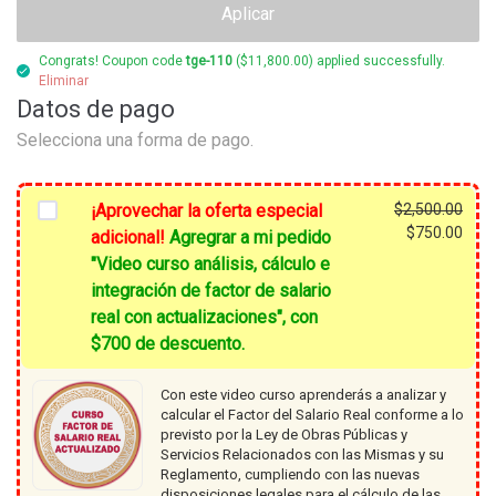
Aplicar
Congrats! Coupon code
tge-110
(
$
11,800.00
) applied successfully.
Eliminar
Datos de pago
Selecciona una forma de pago.
¡Aprovechar la oferta especial
$
2,500.00
El
$
750.00
adicional!
Agregrar a mi pedido
prec
El
"Video curso análisis, cálculo e
origi
prec
integración de factor de salario
era:
actu
real con actualizaciones", con
$2,5
es:
$700 de descuento.
$750
Con este video curso aprenderás a analizar y
calcular el Factor del Salario Real conforme a lo
previsto por la Ley de Obras Públicas y
Servicios Relacionados con las Mismas y su
Reglamento, cumpliendo con las nuevas
disposiciones legales para el cálculo de las