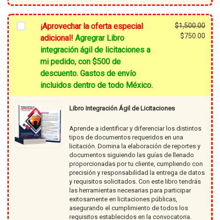
¡Aprovechar la oferta especial
$
1,500.00
El
$
750.00
adicional!
Agregrar Libro
prec
El
integración ágil de licitaciones a
origi
prec
mi pedido, con $500 de
era:
actu
descuento. Gastos de envío
$1,5
es:
incluidos dentro de todo México.
$750
Libro Integración Ágil de Licitaciones
Aprende a identificar y diferenciar los distintos
tipos de documentos requeridos en una
licitación. Domina la elaboración de reportes y
documentos siguiendo las guías de llenado
proporcionadas por tu cliente, cumpliendo con
precisión y responsabilidad la entrega de datos
y requisitos solicitados. Con este libro tendrás
las herramientas necesarias para participar
exitosamente en licitaciones públicas,
asegurando el cumplimiento de todos los
requisitos establecidos en la convocatoria.