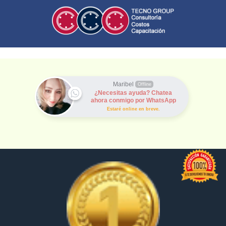
Maribel
Offline
¿Necesitas ayuda? Chatea
ahora conmigo por WhatsApp
Estaré online en breve.