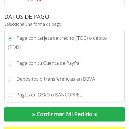
c
e
0.
0.
a
l
i
c
0
l
e
o
i
DATOS DE PAGO
0.
e
s:
o
o
Selecciona una forma de pago.
r
$2,
r
a
a:
8
i
c
$8,
0
Paga con tarjeta de crédito (TDC) o débito
g
t
0
0.
i
u
(TDD).
0
0
n
a
0.
0.
a
l
0
Paga con tu Cuenta de PayPal
l
e
0.
e
s:
r
$3,
Depósitos o transferencias en BBVA
a:
0
$8,
0
Pagos en OXXO o BANCOPPEL
2
0.
0
0
0.
0.
» ​Confirmar Mi Pedido «
0
0.