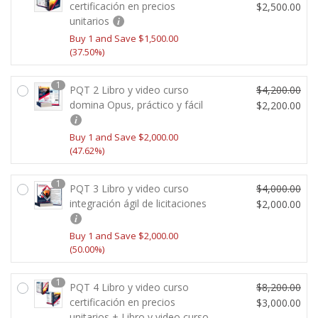
c
i
E
certificación en precios
$
2,500.00
t
g
unitarios
l
E
u
i
p
l
Buy 1 and Save
$
1,500.00
a
n
(37.50%)
r
p
l
a
e
r
e
l
c
e
1
PQT 2 Libro y video curso
$
4,200.00
s:
e
i
c
E
domina Opus, práctico y fácil
$
2,200.00
$4,
r
o
i
l
E
5
a:
o
o
p
l
Buy 1 and Save
$
2,000.00
0
$1
r
a
(47.62%)
r
p
0.
2,
i
c
e
r
0
2
g
t
c
e
1
PQT 3 Libro y video curso
$
4,000.00
0.
0
i
u
i
c
E
integración ágil de licitaciones
$
2,000.00
0.
n
a
o
i
l
E
0
a
l
o
o
p
l
Buy 1 and Save
$
2,000.00
0.
l
e
r
a
(50.00%)
r
p
e
s:
i
c
e
r
r
$2,
g
t
c
e
1
a:
5
PQT 4 Libro y video curso
$
8,200.00
i
u
i
c
E
certificación en precios
$4,
0
$
3,000.00
n
a
o
i
unitarios + Libro y video curso
l
E
0
0.