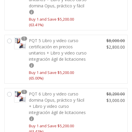
a
l
o
o
domina Opus, práctico y fácil
p
l
0
0
l
e
r
a
r
p
0.
0.
e
s:
i
c
e
r
Buy 1 and Save
$
5,200.00
0
r
$2,
g
t
(63.41%)
c
e
0.
a:
2
i
u
i
c
$4,
0
n
a
o
i
1
PQT 5 Libro y video curso
$
8,000.00
2
0.
a
l
o
o
E
certificación en precios
$
2,800.00
0
0
l
e
r
a
unitarios + Libro y video curso
l
E
0.
0.
e
s:
i
c
integración ágil de licitaciones
p
l
0
r
$2,
g
t
r
p
0.
a:
0
i
u
e
r
Buy 1 and Save
$
5,200.00
$4,
0
n
a
(65.00%)
c
e
0
0.
a
l
i
c
0
0
l
e
o
i
1
PQT 6 Libro y video curso
$
8,200.00
0.
0.
e
s:
o
o
E
domina Opus, práctico y fácil
$
3,000.00
0
r
$3,
r
a
+ Libro y video curso
l
E
0.
a:
0
i
c
integración ágil de licitaciones
p
l
$8,
0
g
t
r
p
2
0.
i
u
e
r
Buy 1 and Save
$
5,200.00
0
0
n
a
(63.41%)