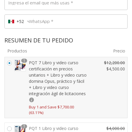
Ingresa el email que más usas
*
WhatsApp
*
+52
RESUMEN DE TU PEDIDO
Productos
Precio
1
PQT 7 Libro y video curso
$
12,200.00
E
certificación en precios
$
4,500.00
E
unitarios + Libro y video curso
l
domina Opus, práctico y fácil
l
p
+ Libro y video curso
p
r
integración ágil de licitaciones
r
e
e
c
Buy 1 and Save
$
7,700.00
c
i
(63.11%)
i
o
o
o
1
a
r
PQT 1 Libro y video curso
$
4,000.00