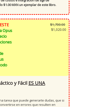
 de costos e integración de ágil de
lo $1.00 MXN un ejemplar de este libro.
El
 ESTE
$
1,700.00
precio
El
$
1,020.00
na Opus
original
precio
ecio
era:
actual
aciones
$1,700.00.
es:
$1,020.00.
de
us
 todo
ctico y Fácil
ES UNA
una tarea que puede generarte dudas, que si
onvertirse en errores que resulten en