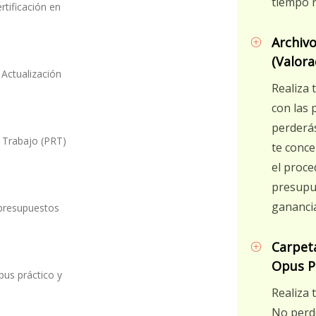
tiempo r
rtificación en
Archivo
(Valora
Actualización
Realiza 
con las 
perderás
 Trabajo (PRT)
te conce
el proce
presupu
gananci
presupuestos
Carpeta
Opus Pr
pus práctico y
Realiza 
No perde