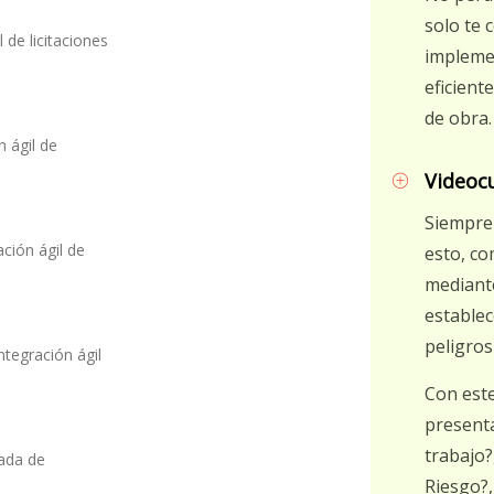
solo te
 de licitaciones
impleme
eficient
de obra.
n ágil de
Videoc
Siempre 
ción ágil de
esto, c
mediante
establec
peligros
ntegración ágil
Con est
presenta
trabajo?
ada de
Riesgo?,