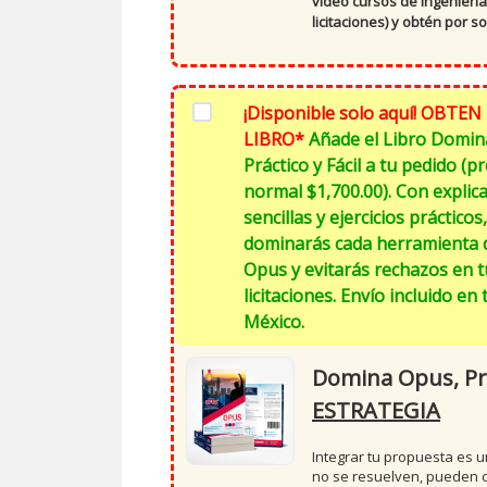
video cursos de ingeniería
licitaciones)
y obtén por so
¡Disponible solo aquí! OBTEN
LIBRO*
Añade el Libro Domi
Práctico y Fácil a tu pedido (pr
normal $1,700.00). Con explic
sencillas y ejercicios prácticos,
dominarás cada herramienta 
Opus y evitarás rechazos en t
licitaciones. Envío incluido en
México.
Domina Opus, Prá
ESTRATEGIA
Integrar tu propuesta es 
no se resuelven, pueden c