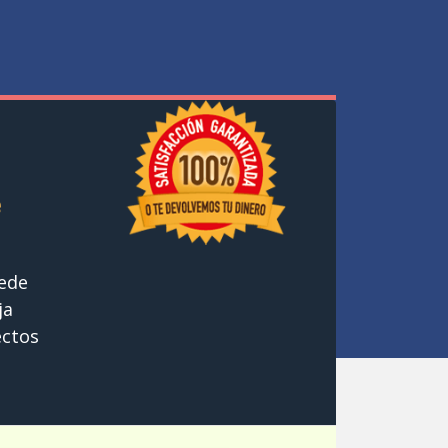
e
uede
ja
ectos