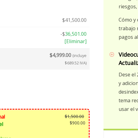
riesgos,
Cómo y q
$
41,500.00
trabajo 
-
$
36,501.00
pagos al
[Eliminar]
Videoc
$
4,999.00
(incluye
Actuali
$
689.52
IVA)
Dese el 
y adicio
desindex
tema rec
usar el 
El
na!
$
1,500.00
precio
El
$
900.00
el
original
precio
era:
actual