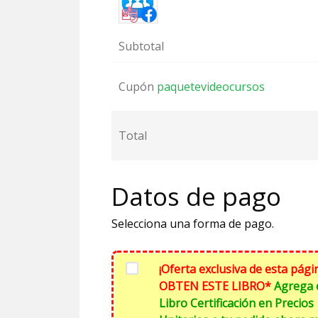
Subtotal
Cupón
paquetevideocursos
Total
Datos de pago
Selecciona una forma de pago.
¡Oferta exclusiva de esta pági
OBTEN ESTE LIBRO*
Agrega 
Libro Certificación en Precios