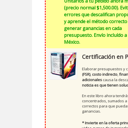
Unitarios a tu pedido ahora 
(precio normal $1,500.00). Evi
errores que descalifican prop
y aprende el método correcto
generar ganancias en cada
presupuesto. Envío incluído a
México.
Certificación en
Elaborar presupuestos y c
(FSR)
,
costo indirecto
,
fina
adicionales
causa la desca
noticia es que tienen solu
En este libro ahora tendr
concentrados, sumados a l
correctos para que puedas
ganancias.
* Invierte en la oferta prin