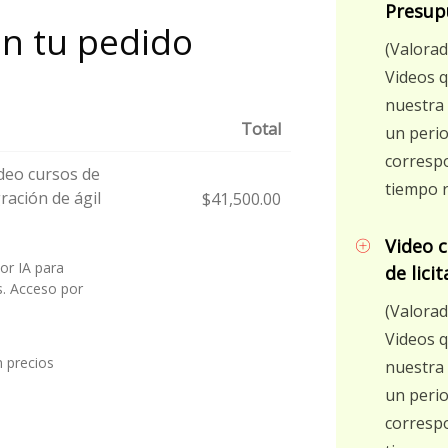
Presup
en tu pedido
(Valorad
Videos q
nuestra 
Total
un perio
correspo
eo cursos de
tiempo r
ración de ágil
$
41,500.00
Video 
or IA para
de lici
s. Acceso por
(Valorad
Videos q
n precios
nuestra 
un perio
correspo