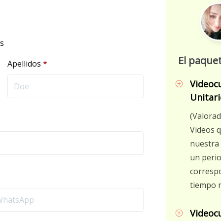
s
El paquet
Apellidos
*
Videocu
Unitari
(Valorad
Videos q
nuestra 
un perio
correspo
tiempo r
Videoc