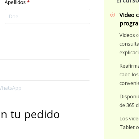
El curs
Apellidos
*
Video 
progra
Videos c
consulta
explicaci
Reafirma
cabo los
convenie
Disponib
de 365 d
en tu pedido
Los vide
Tablet 