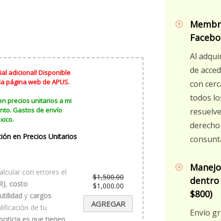
Membre
Facebo
Al adqui
de acced
al adicional! Disponible
 la página web de APUS.
con cer
todos lo
en precios unitarios a mi
nto. Gastos de envío
resuelve
xico.
derecho 
ción en Precios Unitarios
consunt
Manejo
lcular con errores el
$
1,500.00
dentro 
R)
,
costo
El
$
1,000.00
precio
El
$800)
utilidad
y
cargos
original
precio
AGREGAR
era:
actual
ificación de tu
Envío gr
$1,500.00.
es:
noticia es que tienen
$1,000.00.