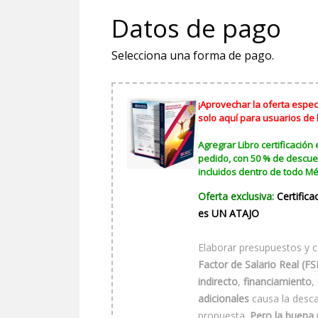
Datos de pago
Selecciona una forma de pago.
¡Aprovechar la oferta especi
solo aquí para usuarios de
Agregrar Libro certificación 
pedido, con 50 % de descue
incluidos dentro de todo Mé
Oferta exclusiva:
Certifica
es UN ATAJO
Elaborar presupuestos y ca
Factor de Salario Real (FS
indirecto
,
financiamiento
,
adicionales
causa la descal
propuesta.
Pero la buena 