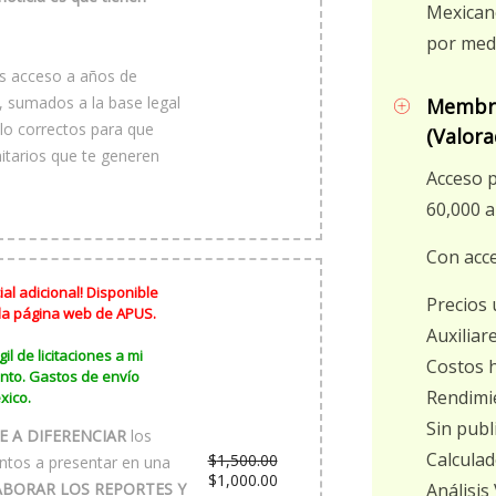
Mexicano
por med
ás acceso a años de
, sumados a la base legal
Membre
lo correctos para que
(Valora
nitarios que te generen
Acceso 
60,000 a
Con acce
al adicional! Disponible
Precios 
 la página web de APUS.
Auxiliar
il de licitaciones a mi
Costos 
nto. Gastos de envío
Rendimi
xico.
Sin publ
 A DIFERENCIAR
los
Calcula
$
1,500.00
ntos a presentar en una
El
$
1,000.00
ABORAR LOS REPORTES Y
Análisis
precio
El