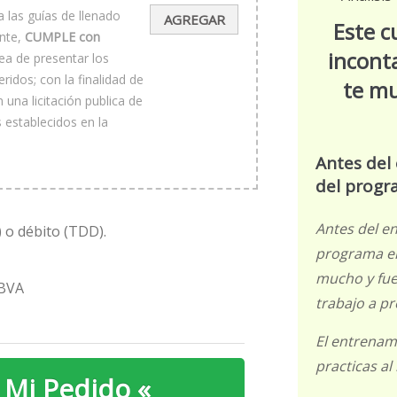
original
precio
las guías de llenado
AGREGAR
era:
actual
Este c
$1,500.00.
es:
ente,
CUMPLE con
$1,000.00.
incont
ea de presentar los
idos; con la finalidad de
te mu
 una licitación publica de
 establecidos en la
Antes del
del progr
Antes del e
) o débito (TDD).
programa er
mucho y fue
BBVA
trabajo a pr
El entrenam
practicas al
 Mi Pedido «