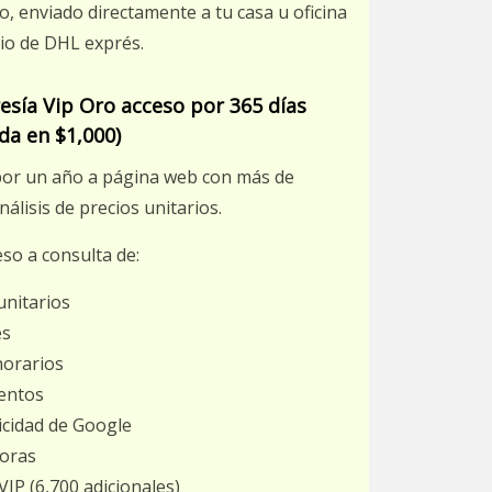
, enviado directamente a tu casa u oficina
io de DHL exprés.
sía Vip Oro acceso por 365 días
da en $1,000)
por un año a página web con más de
nálisis de precios unitarios.
so a consulta de:
unitarios
es
horarios
entos
icidad de Google
doras
 VIP (6,700 adicionales)