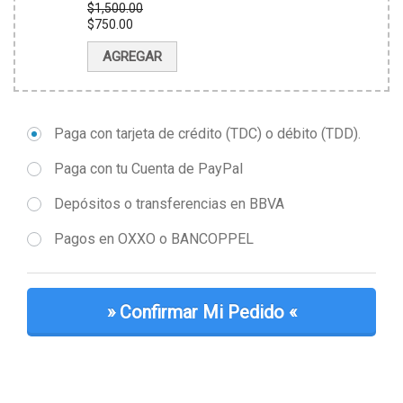
$
1,500.00
El
$
750.00
precio
El
original
precio
AGREGAR
era:
actual
$1,500.00.
es:
$750.00.
Paga con tarjeta de crédito (TDC) o débito (TDD).
Paga con tu Cuenta de PayPal
Depósitos o transferencias en BBVA
Pagos en OXXO o BANCOPPEL
» ​Confirmar Mi Pedido «