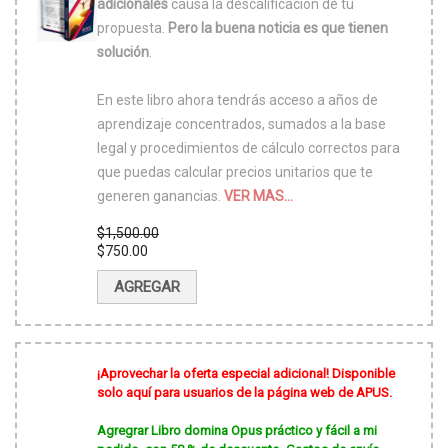
adicionales
causa la descalificación de tu
propuesta.
Pero la buena noticia es que tienen
solución
.
En este libro ahora tendrás acceso a años de
aprendizaje concentrados, sumados a la base
legal y procedimientos de cálculo correctos para
que puedas calcular precios unitarios que te
generen ganancias.
VER MAS...
$
1,500.00
El
$
750.00
precio
El
original
precio
AGREGAR
era:
actual
$1,500.00.
es:
$750.00.
¡Aprovechar la oferta especial adicional! Disponible
solo aquí para usuarios de la página web de APUS.
Agregrar Libro domina Opus práctico y fácil a mi