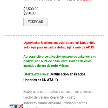
$
2,500.00
El
$
250.00
precio
El
original
precio
EGREGAR
era:
actual
$2,500.00.
es:
$250.00.
¡Aprovechar la oferta especial adicional! Disponible
solo aquí para usuarios de la página web de APUS.
Agregrar Libro certificación en precios unitarios a mi
pedido, con 50 % de descuento. Gastos de envío
incluidos dentro de todo México.
Oferta exclusiva:
Certificación en Precios
Unitarios es UN ATAJO
Elaborar presupuestos y calcular con errores el
Factor de Salario Real (FSR)
,
costo
indirecto
,
financiamiento
,
utilidad
y
cargos