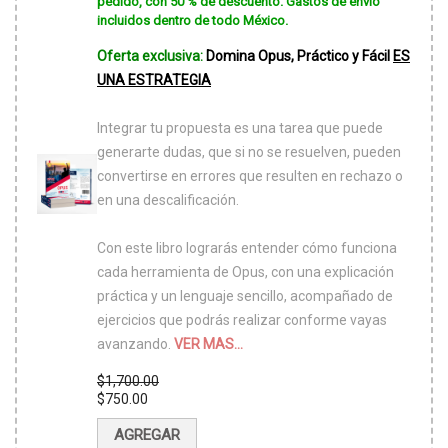
pedido, con 50 % de descuento. Gastos de envío
incluidos dentro de todo México.
Oferta exclusiva:
Domina Opus, Práctico y Fácil
ES
UNA ESTRATEGIA
Integrar tu propuesta es una tarea que puede
generarte dudas, que si no se resuelven, pueden
convertirse en errores que resulten en rechazo o
en una descalificación.
Con este libro lograrás entender cómo funciona
cada herramienta de Opus, con una explicación
práctica y un lenguaje sencillo, acompañado de
ejercicios que podrás realizar conforme vayas
avanzando.
VER MAS...
$
1,700.00
El
$
750.00
precio
El
original
precio
AGREGAR
era:
actual