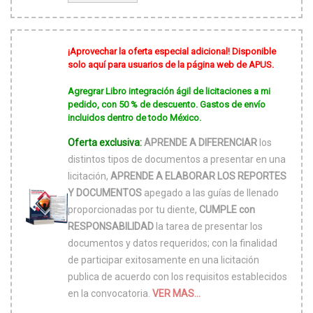
$1,700.00.
es:
$750.00.
¡Aprovechar la oferta especial adicional! Disponible
solo aquí para usuarios de la página web de APUS.
Agregrar Libro integración ágil de licitaciones a mi
pedido, con 50 % de descuento. Gastos de envío
incluidos dentro de todo México.
Oferta exclusiva:
APRENDE A DIFERENCIAR
los
distintos tipos de documentos a presentar en una
licitación,
APRENDE A ELABORAR LOS REPORTES
Y DOCUMENTOS
apegado a las guías de llenado
proporcionadas por tu diente,
CUMPLE con
RESPONSABILIDAD
la tarea de presentar los
documentos y datos requeridos; con la finalidad
de participar exitosamente en una licitación
publica de acuerdo con los requisitos establecidos
en la convocatoria.
VER MAS...