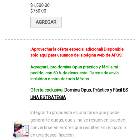
$
1,500.00
El
$
750.00
precio
El
original
precio
AGREGAR
era:
actual
$1,500.00.
es:
$750.00.
¡Aprovechar la oferta especial adicional! Disponible
solo aquí para usuarios de la página web de APUS.
Agregrar Libro domina Opus práctico y fácil a mi
pedido, con 50 % de descuento. Gastos de envío
incluidos dentro de todo México.
Oferta exclusiva:
Domina Opus, Práctico y Fácil
ES
UNA ESTRATEGIA
Integrar tu propuesta es una tarea que puede
generarte dudas, que si no se resuelven, pueden
convertirse en errores que resulten en rechazo o
en una descalificación.