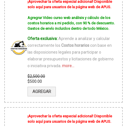
¡Aprovechar la oferta especial adicional! Disponible
solo aquí para usuarios de la página web de APUS.
Agregrar Video curso web análisis y cálculo de los
costos horarios a mi pedido, con 90 % de descuento.
Gastos de envío incluidos dentro de todo México.
Oferta exclusiva:
Aprende a analizar y calcular
correctamente los
Costos horarios
con base en
las disposiciones legales para participar o
elaborar presupuestos y licitaciones de gobierno
o iniciativa privada
.
more...
$
2,500.00
El
$
500.00
precio
El
original
precio
AGREGAR
era:
actual
$2,500.00.
es:
$500.00.
¡Aprovechar la oferta especial adicional! Disponible
solo aquí para usuarios de la página web de APUS.