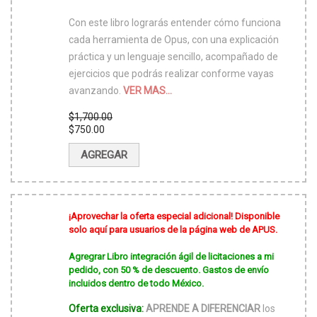
Con este libro lograrás entender cómo funciona
cada herramienta de Opus, con una explicación
práctica y un lenguaje sencillo, acompañado de
ejercicios que podrás realizar conforme vayas
avanzando.
VER MAS...
$
1,700.00
El
$
750.00
precio
El
original
precio
AGREGAR
era:
actual
$1,700.00.
es:
$750.00.
¡Aprovechar la oferta especial adicional! Disponible
solo aquí para usuarios de la página web de APUS.
Agregrar Libro integración ágil de licitaciones a mi
pedido, con 50 % de descuento. Gastos de envío
incluidos dentro de todo México.
Oferta exclusiva:
APRENDE A DIFERENCIAR
los