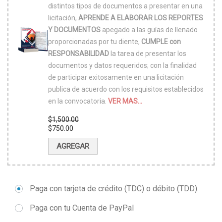
distintos tipos de documentos a presentar en una
licitación,
APRENDE A ELABORAR LOS REPORTES
Y DOCUMENTOS
apegado a las guías de llenado
proporcionadas por tu diente,
CUMPLE con
RESPONSABILIDAD
la tarea de presentar los
documentos y datos requeridos; con la finalidad
de participar exitosamente en una licitación
publica de acuerdo con los requisitos establecidos
en la convocatoria.
VER MAS...
$
1,500.00
El
$
750.00
precio
El
original
precio
AGREGAR
era:
actual
$1,500.00.
es:
$750.00.
Paga con tarjeta de crédito (TDC) o débito (TDD).
Paga con tu Cuenta de PayPal