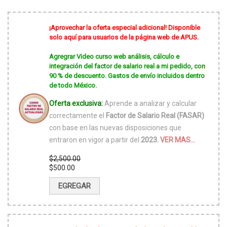
¡Aprovechar la oferta especial adicional! Disponible
solo aquí para usuarios de la página web de APUS.
Agregrar Video curso web análisis, cálculo e
integración del factor de salario real a mi pedido, con
90 % de descuento. Gastos de envío incluidos dentro
de todo México.
Oferta exclusiva:
Aprende a analizar y calcular
correctamente el
Factor de Salario Real (FASAR)
con base en las nuevas disposiciones que
entraron en vigor a partir del
2023.
VER MAS...
$
2,500.00
El
$
500.00
precio
El
original
precio
EGREGAR
era:
actual
$2,500.00.
es:
$500.00.