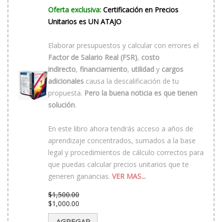
Oferta exclusiva:
Certificación en Precios
Unitarios es UN ATAJO
Elaborar presupuestos y calcular con errores el
Factor de Salario Real (FSR)
,
costo
indirecto
,
financiamiento
,
utilidad
y
cargos
adicionales
causa la descalificación de tu
propuesta.
Pero la buena noticia es que tienen
solución
.
En este libro ahora tendrás acceso a años de
aprendizaje concentrados, sumados a la base
legal y procedimientos de cálculo correctos para
que puedas calcular precios unitarios que te
generen ganancias.
VER MAS...
$
1,500.00
El
$
1,000.00
precio
El
original
precio
AGREGAR