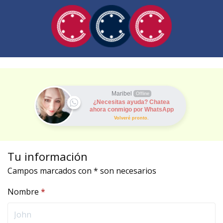
Maribel
Offline
¿Necesitas ayuda? Chatea
ahora conmigo por WhatsApp
Volveré pronto.
Tu información
Campos marcados con * son necesarios
Nombre
*