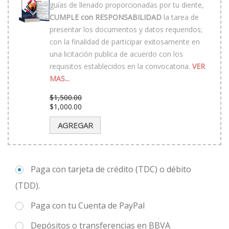
guías de llenado proporcionadas por tu diente,
CUMPLE con RESPONSABILIDAD
la tarea de
presentar los documentos y datos requeridos;
con la finalidad de participar exitosamente en
una licitación publica de acuerdo con los
requisitos establecidos en la convocatoria.
VER
MAS...
$
1,500.00
El
$
1,000.00
precio
El
original
precio
AGREGAR
era:
actual
$1,500.00.
es:
$1,000.00.
Paga con tarjeta de crédito (TDC) o débito
(TDD).
Paga con tu Cuenta de PayPal
Depósitos o transferencias en BBVA