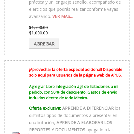
práctica y un lenguaje sencillo, acompañado de
ejercicios que podrás realizar conforme vayas
avanzando.
VER MAS...
$
1,700.00
El
$
1,000.00
precio
El
original
precio
AGREGAR
era:
actual
$1,700.00.
es:
$1,000.00.
¡Aprovechar la oferta especial adicional! Disponible
solo aquí para usuarios de la página web de APUS.
Agregrar Libro integración ágil de licitaciones a mi
pedido, con 50 % de descuento. Gastos de envío
incluidos dentro de todo México.
Oferta exclusiva:
APRENDE A DIFERENCIAR
los
distintos tipos de documentos a presentar en
una licitación,
APRENDE A ELABORAR LOS
REPORTES Y DOCUMENTOS
apegado a las