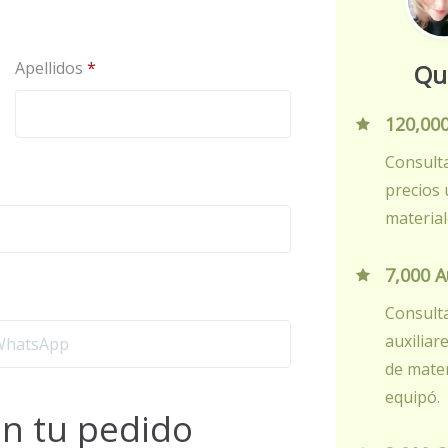
Apellidos
*
Qu
120,000
Consulta
precios 
material
7,000 A
Consulta
auxiliar
de mater
equipó.
en tu pedido