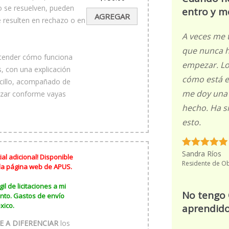
precio
El
o se resuelven, pueden
entro y m
original
precio
AGREGAR
era:
actual
e resulten en rechazo o en
$1,700.00.
es:
$750.00.
A veces me 
que nunca h
entender cómo funciona
empezar. Lo
, con una explicación
cómo está es
ncillo, acompañado de
me doy una 
lizar conforme vayas
hecho. Ha s
esto.
Sandra Ríos
al adicional! Disponible
Residente de O
 la página web de APUS.
il de licitaciones a mi
No tengo 
nto. Gastos de envío
xico.
aprendid
 A DIFERENCIAR
los