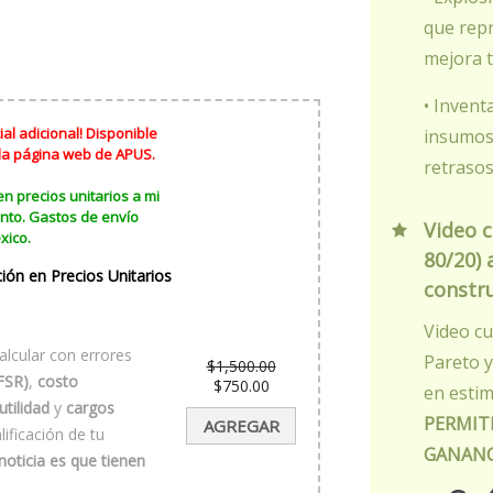
que rep
mejora t
• Invent
al adicional! Disponible
insumos 
 la página web de APUS.
retrasos
en precios unitarios a mi
nto. Gastos de envío
Video c
xico.
80/20) 
ción en Precios Unitarios
constr
Video cu
alcular con errores
Pareto y
$
1,500.00
(FSR)
,
costo
El
$
750.00
en estim
precio
El
utilidad
y
cargos
original
precio
PERMIT
AGREGAR
era:
actual
ificación de tu
$1,500.00.
es:
GANANC
noticia es que tienen
$750.00.