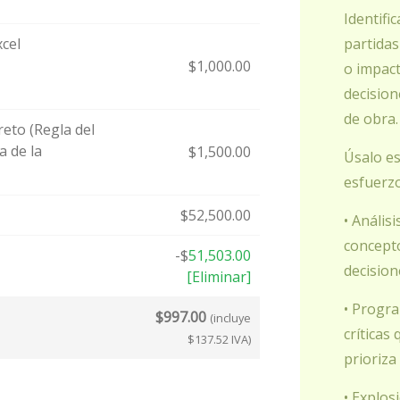
Identifi
xcel
partidas
$
1,000.00
o impact
decision
de obra.
reto (Regla del
a de la
$
1,500.00
Úsalo e
esfuerz
$
52,500.00
• Anális
concepto
-
$
51,503.00
decision
[Eliminar]
• Progra
$
997.00
(incluye
críticas
$
137.52
IVA)
prioriza
• Explos