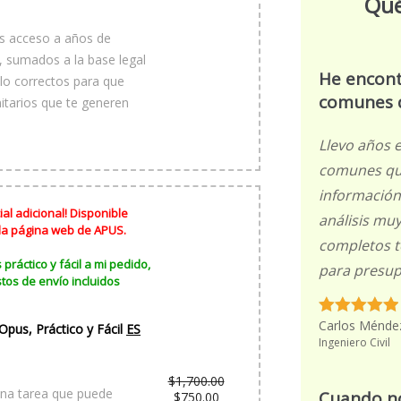
Qué
ás acceso a años de
, sumados a la base legal
He encont
lo correctos para que
comunes d
nitarios que te generen
Llevo años 
comunes que
información
al adicional! Disponible
análisis muy
 la página web de APUS.
completos t
ráctico y fácil a mi pedido,
para presup
tos de envío incluidos
Carlos Ménde
pus, Práctico y Fácil
ES
Ingeniero Civil
$
1,700.00
una tarea que puede
Cuando no
El
$
750.00