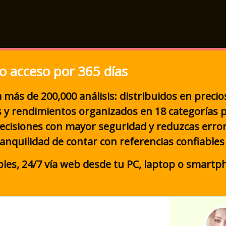
o acceso por 365 días
 más de 200,000 análisis: distribuidos en precios
 y rendimientos organizados en 18 categorías p
ecisiones con mayor seguridad y reduzcas error
ranquilidad de contar con referencias confiables
les, 24/7 vía web desde tu PC, laptop o smartp