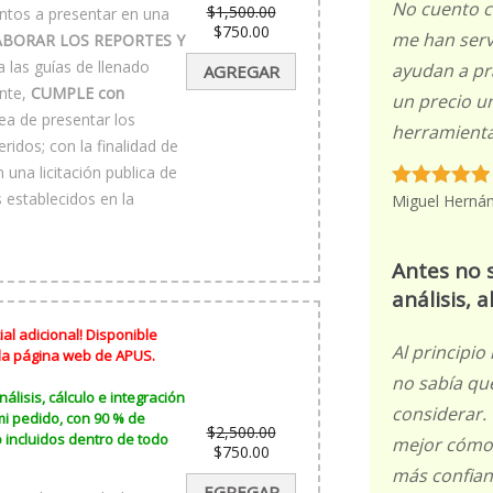
No cuento c
$
1,500.00
ntos a presentar en una
El
$
750.00
me han serv
ABORAR LOS REPORTES Y
precio
El
original
precio
las guías de llenado
ayudan a pr
AGREGAR
era:
actual
$1,500.00.
es:
ente,
CUMPLE con
un precio u
$750.00.
ea de presentar los
herramienta
idos; con la finalidad de
 una licitación publica de
 establecidos en la
Miguel Herná
Antes no 
análisis, 
al adicional! Disponible
Al principi
 la página web de APUS.
no sabía qu
lisis, cálculo e integración
considerar.
 mi pedido, con 90 % de
$
2,500.00
 incluidos dentro de todo
mejor cómo 
El
$
750.00
precio
El
más confian
original
precio
EGREGAR