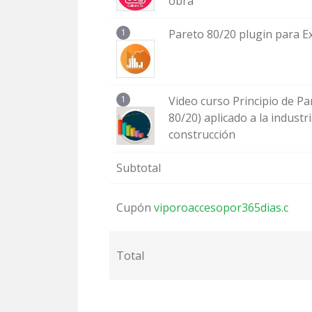
obra
1
Pareto 80/20 plugin para E
1
Video curso Principio de Pa
80/20) aplicado a la industri
construcción
Subtotal
Cupón
viporoaccesopor365dias.c
Total