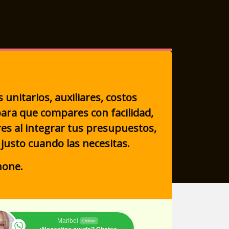
 unitarios, auxiliares, costos
ara que compares con facilidad,
es al integrar tus presupuestos,
 justo cuando las necesitas.
hone.
Maribel
Online