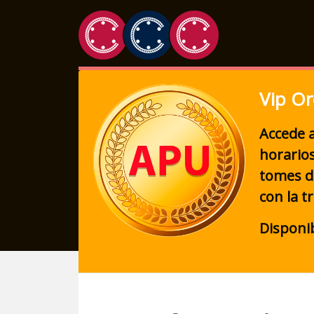
Vip Or
Accede a
horarios
tomes d
con la t
Disponib