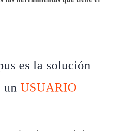
:
s es la solución
n un
USUARIO