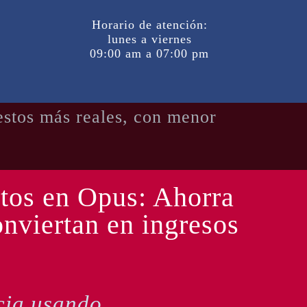
Horario de atención:
lunes a viernes
09:00 am a 07:00 pm
estos más reales, con menor
tos en Opus: Ahorra
onviertan en ingresos
cia usando