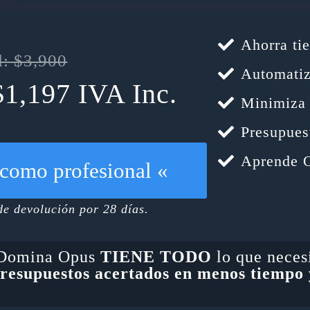
Ahorra tie
l: $3,900
Automatiz
$1,197 IVA Inc.
Minimiza 
Presupues
Aprende O
como profesional «
de devolución por 28 días.
 Domina Opus
TIENE TODO
lo que neces
resupuestos acertados en menos tiempo