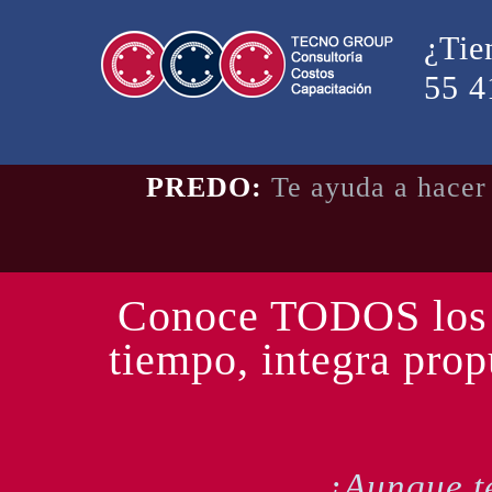
¿Tie
55 4
PREDO:
Te ayuda a hacer
Conoce TODOS los m
tiempo, integra prop
¡Aunque t