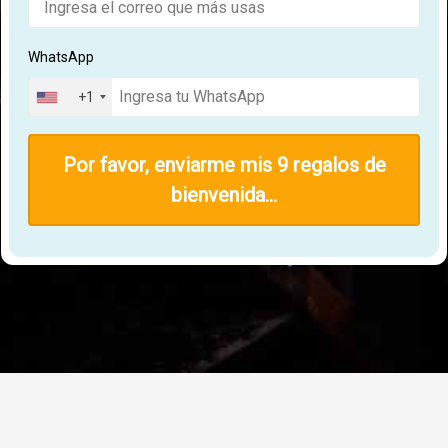
WhatsApp
+1
Por favor, enviarme mis 9 regalos de
bienvenida...
© Tecno Group | Consultoría | Capacitación | Certificación