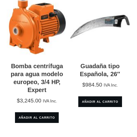
Bomba centrífuga
Guadaña tipo
para agua modelo
Española, 26″
europeo, 3/4 HP,
$
984.50
IVA Inc.
Expert
$
3,245.00
IVA Inc.
AÑADIR AL CARRITO
AÑADIR AL CARRITO