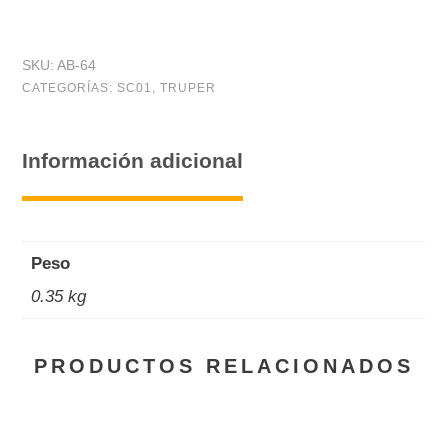
reforzada,
#
SKU:
AB-64
64,
CATEGORÍAS:
SC01
,
TRUPER
3-
9/16
Información adicional
-
3-
1/2",
Peso
bolsa
0.35 kg
5
pzas
PRODUCTOS RELACIONADOS
cantidad