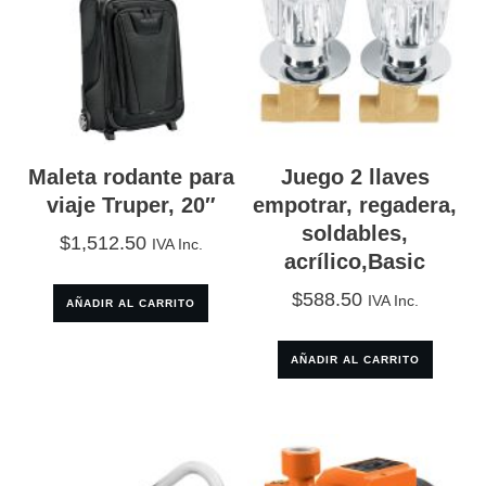
Maleta rodante para
Juego 2 llaves
viaje Truper, 20″
empotrar, regadera,
soldables,
$
1,512.50
IVA Inc.
acrílico,Basic
$
588.50
IVA Inc.
AÑADIR AL CARRITO
AÑADIR AL CARRITO