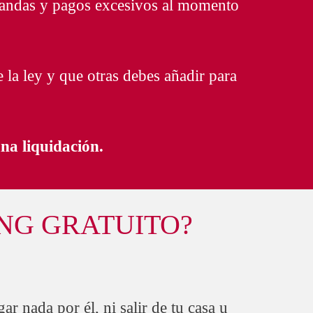
andas y pagos excesivos al momento
 la ley y que otras debes añadir para
una liquidación.
INING GRATUITO?
ar nada por él, ni salir de tu casa u