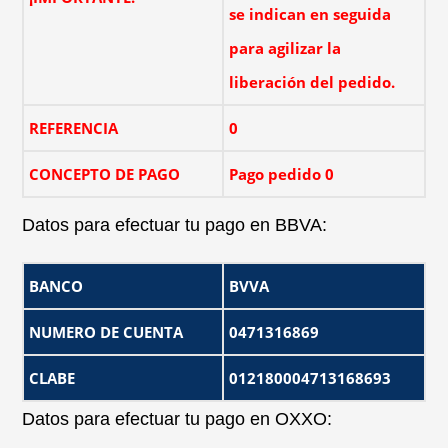
se indican en seguida
para agilizar la
liberación del pedido.
REFERENCIA
0
CONCEPTO DE PAGO
Pago pedido 0
Datos para efectuar tu pago en BBVA:
BANCO
BVVA
NUMERO DE CUENTA
0471316869
CLABE
012180004713168693
Datos para efectuar tu pago en OXXO: