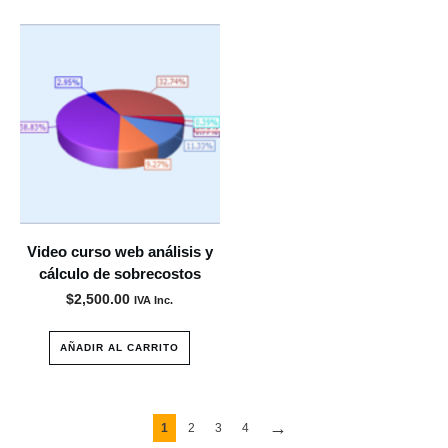
Video curso web análisis y
cálculo de sobrecostos
$
2,500.00
IVA Inc.
AÑADIR AL CARRITO
→
1
2
3
4