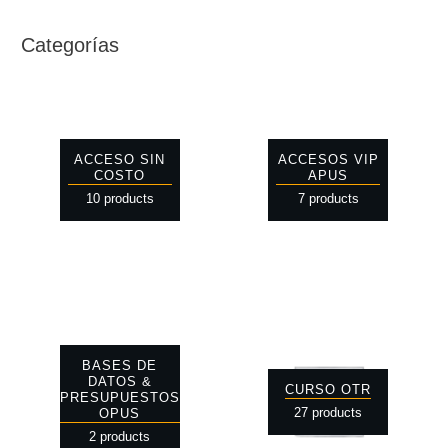
Categorías
ACCESO SIN
ACCESOS VIP
COSTO
APUS
10 products
7 products
BASES DE
DATOS &
CURSO OTR
PRESUPUESTOS
27 products
OPUS
2 products