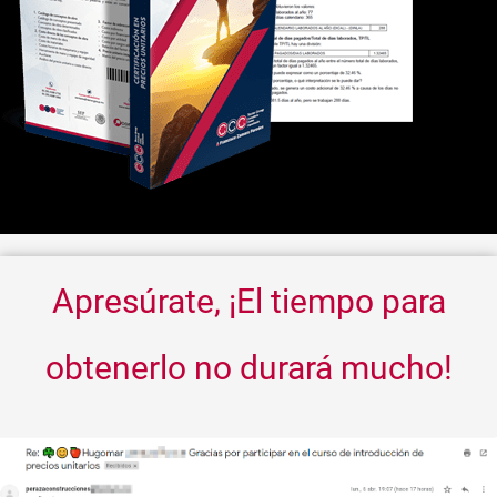
Apresúrate
, ¡El tiempo para
obtenerlo no durará mucho!