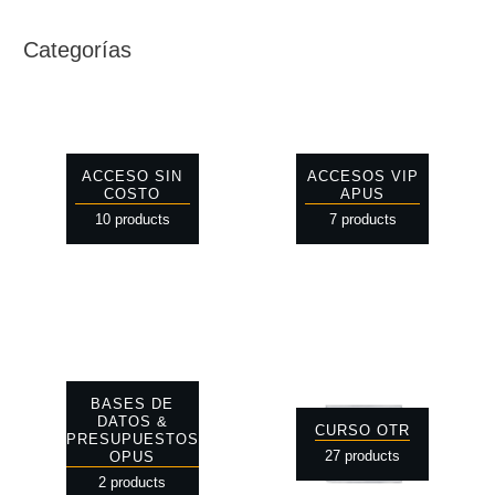
Categorías
ACCESO SIN
ACCESOS VIP
COSTO
APUS
10 products
7 products
BASES DE
DATOS &
CURSO OTR
PRESUPUESTOS
27 products
OPUS
2 products