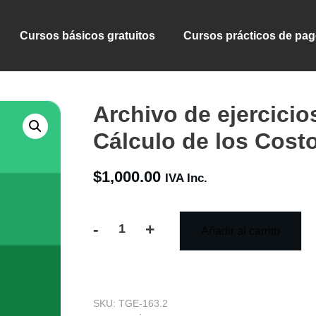
Cursos básicos gratuitos
Cursos prácticos de pa
Archivo de ejercicio
Cálculo de los Cost
$
1,000.00
IVA Inc.
-
+
Añadir al carrito
Archivo
de
ejercicios
SKU:
TGE-163.2