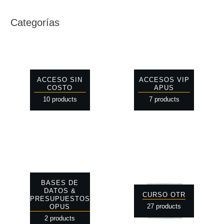
Categorías
ACCESO SIN
ACCESOS VIP
COSTO
APUS
10 products
7 products
BASES DE
DATOS &
CURSO OTR
PRESUPUESTOS
27 products
OPUS
2 products