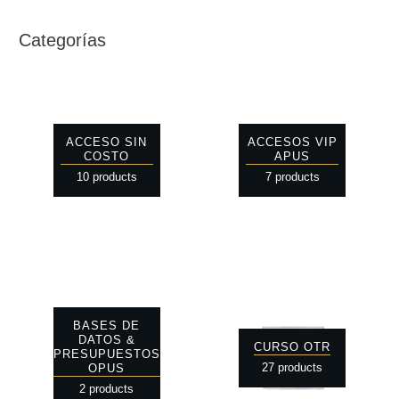
Categorías
ACCESO SIN
ACCESOS VIP
COSTO
APUS
10 products
7 products
BASES DE
DATOS &
CURSO OTR
PRESUPUESTOS
27 products
OPUS
2 products