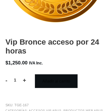
Vip Bronce acceso por 24
horas
$
1,250.00
IVA Inc.
-
+
Añadir al carrito
Vip
Bronce
acceso
SKU:
TGE-167
por
CATEGORÍAS:
ACCESOS VIP APUS
,
PRODUCTOS WEB APUS
,