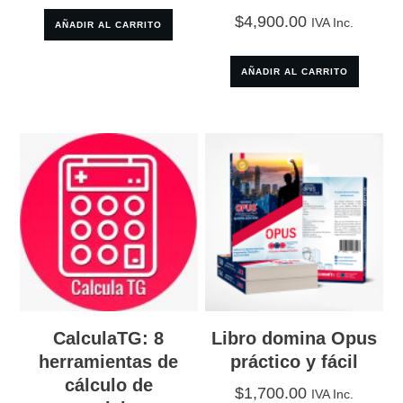
$
4,900.00
IVA Inc.
AÑADIR AL CARRITO
AÑADIR AL CARRITO
CalculaTG: 8
Libro domina Opus
herramientas de
práctico y fácil
cálculo de
$
1,700.00
IVA Inc.