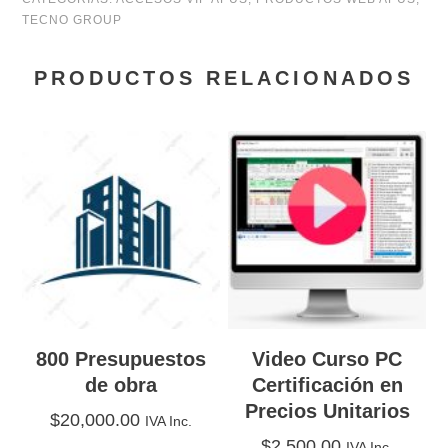
TECNO GROUP
por
vida
PRODUCTOS RELACIONADOS
cantidad
800 Presupuestos
Video Curso PC
de obra
Certificación en
Precios Unitarios
$
20,000.00
IVA Inc.
$
2,500.00
IVA Inc.