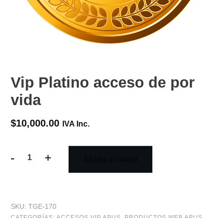
Vip Platino acceso de por
vida
$
10,000.00
IVA Inc.
-
+
Añadir al carrito
Vip
Platino
acceso
SKU:
TGE-170
de
CATEGORÍAS:
ACCESOS VIP APUS
,
PRODUCTOS WEB APUS
,