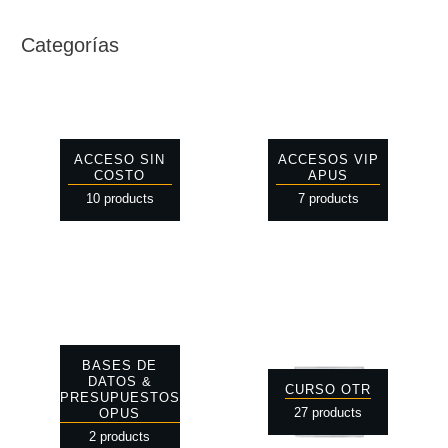
Categorías
ACCESO SIN
ACCESOS VIP
COSTO
APUS
10 products
7 products
BASES DE
DATOS &
CURSO OTR
PRESUPUESTOS
27 products
OPUS
2 products