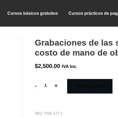
Cursos básicos gratuitos
Cursos prácticos de pa
Grabaciones de las 
costo de mano de ob
$
2,500.00
IVA Inc.
-
+
Añadir al carrito
Grabaciones
de
las
SKU:
TGE-177.1