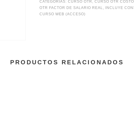
sesiones
CATEGORÍAS:
CURSO OTR
,
CURSO OTR COSTO
OTR FACTOR DE SALARIO REAL
,
INCLUYE CON
del
CURSO WEB (ACCESO)
curso
costo
de
mano
PRODUCTOS RELACIONADOS
de
obra
en
la
construcción
cantidad