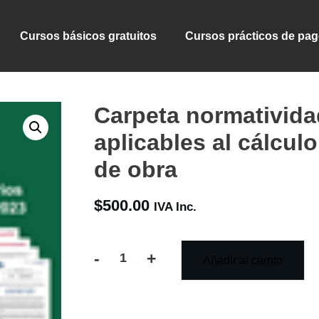
Cursos básicos gratuitos
Cursos prácticos de pa
Carpeta normatividad
aplicables al cálcul
de obra
$
500.00
IVA Inc.
-
+
Añadir al carrito
Carpeta
normatividad