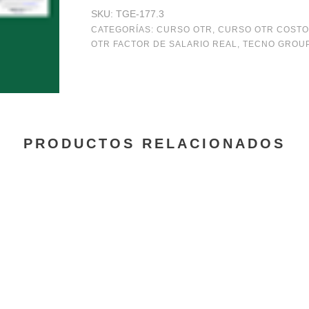
y
SKU:
TGE-177.3
criterios
CATEGORÍAS:
CURSO OTR
,
CURSO OTR COSTO
OTR FACTOR DE SALARIO REAL
,
TECNO GROU
legales
aplicables
al
cálculo
PRODUCTOS RELACIONADOS
del
costo
de
la
mano
de
obra