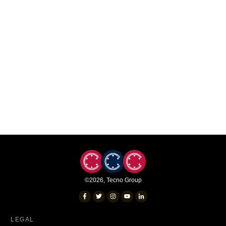
©
2026
,
Tecno Group
LEGAL