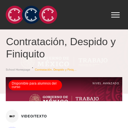
Contratación, Despido y
Finiquito
School Homepage
Contratación, Despido y Finiquito
Disponible para alumnos del
NIVEL AVANZADO
curso
VIDEO/TEXTO