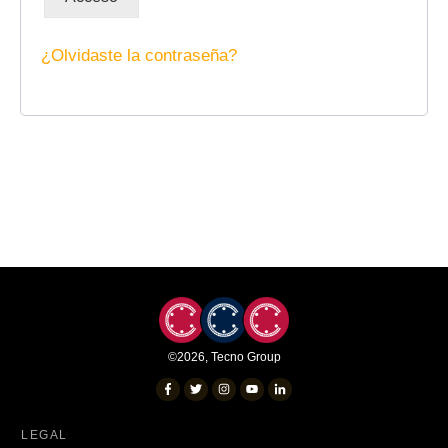
¿Olvidaste la contraseña?
©
2026
,
Tecno Group
LEGAL