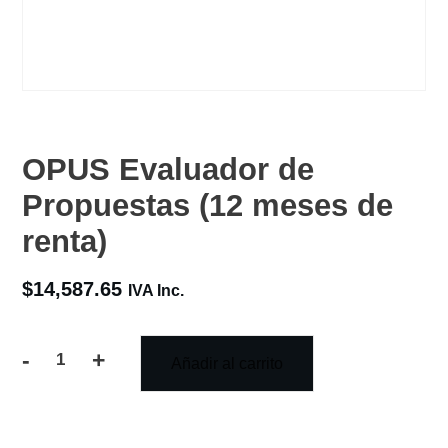
OPUS Evaluador de
Propuestas (12 meses de
renta)
$
14,587.65
IVA Inc.
-
+
Añadir al carrito
OPUS
Evaluador
de