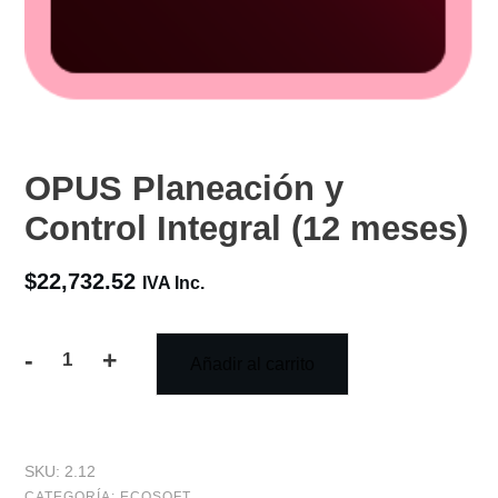
OPUS Planeación y
Control Integral (12 meses)
$
22,732.52
IVA Inc.
-
+
Añadir al carrito
OPUS
Planeación
y
SKU:
2.12
Control
CATEGORÍA:
ECOSOFT