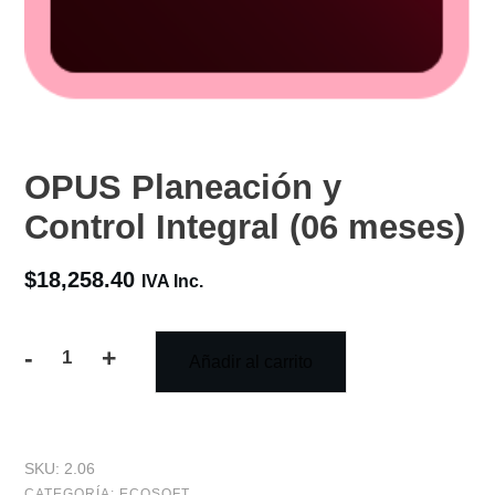
OPUS Planeación y
Control Integral (06 meses)
$
18,258.40
IVA Inc.
-
+
Añadir al carrito
OPUS
Planeación
y
SKU:
2.06
Control
CATEGORÍA:
ECOSOFT