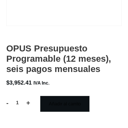
OPUS Presupuesto
Programable (12 meses),
seis pagos mensuales
$
3,952.41
IVA Inc.
-
+
Añadir al carrito
OPUS
Presupuesto
Programable