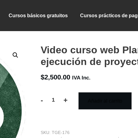
Cursos básicos gratuitos
Cursos prácticos de pa
Video curso web Pla
ejecución de proyec
$
2,500.00
IVA Inc.
-
+
Añadir al carrito
Video
curso
web
SKU:
TGE-176