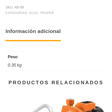
#
SKU:
AB-88
88,
CATEGORÍAS:
SC01
,
TRUPER
5-
1/8
Información adicional
-
6",
bolsa
Peso
5
0.35 kg
pzas
cantidad
PRODUCTOS RELACIONADOS