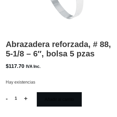
Abrazadera reforzada, # 88,
5-1/8 – 6″, bolsa 5 pzas
$
117.70
IVA Inc.
Hay existencias
-
+
Añadir al carrito
Abrazadera
reforzada,