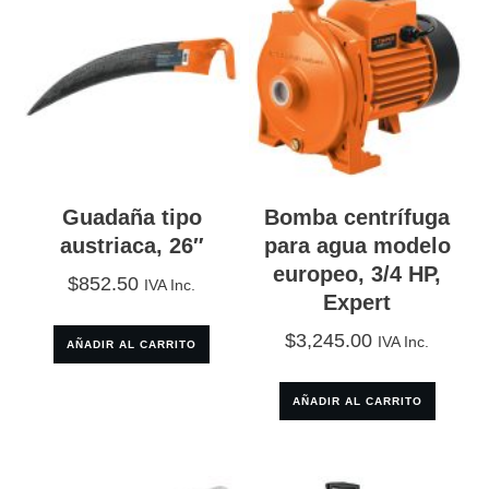
Guadaña tipo
Bomba centrífuga
austriaca, 26″
para agua modelo
europeo, 3/4 HP,
$
852.50
IVA Inc.
Expert
$
3,245.00
IVA Inc.
AÑADIR AL CARRITO
AÑADIR AL CARRITO