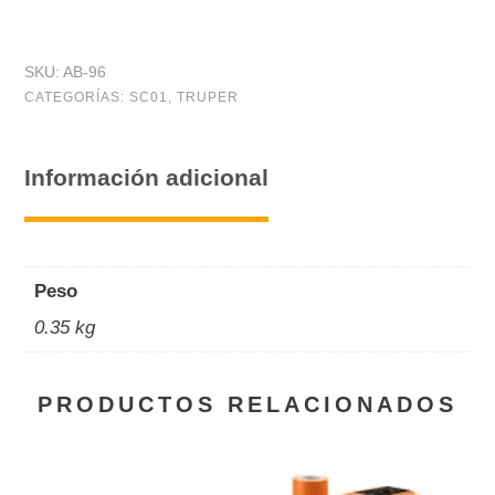
reforzada,
#
SKU:
AB-96
96,
CATEGORÍAS:
SC01
,
TRUPER
5-
9/16
Información adicional
-
6-
1/2",
Peso
bolsa
0.35 kg
5
pzas
PRODUCTOS RELACIONADOS
cantidad