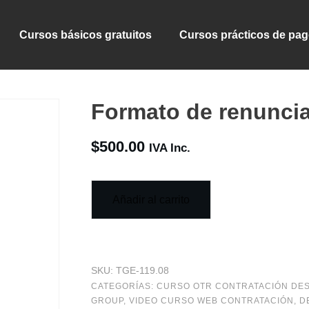
Cursos básicos gratuitos
Cursos prácticos de pa
Formato de renunci
$
500.00
IVA Inc.
Añadir al carrito
SKU:
TGE-119.08
CATEGORÍAS:
CURSO OTR CONTRATACIÓN DESP
GROUP
,
VIDEO CURSO WEB CONTRATACIÓN, DE