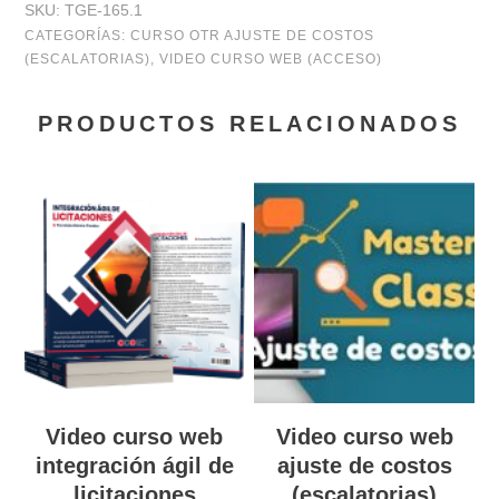
SKU:
TGE-165.1
CATEGORÍAS:
CURSO OTR AJUSTE DE COSTOS
(ESCALATORIAS)
,
VIDEO CURSO WEB (ACCESO)
PRODUCTOS RELACIONADOS
Video curso web
Video curso web
integración ágil de
ajuste de costos
licitaciones
(escalatorias)