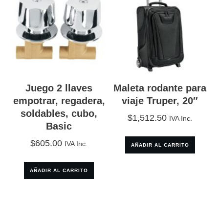
Juego 2 llaves
Maleta rodante para
empotrar, regadera,
viaje Truper, 20″
soldables, cubo,
$
1,512.50
IVA Inc.
Basic
$
605.00
IVA Inc.
AÑADIR AL CARRITO
AÑADIR AL CARRITO