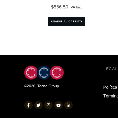
$
566.50
IVA Inc.
AÑADIR AL CARRITO
LEGAL
©
2026
,
Tecno Group
Política
Término