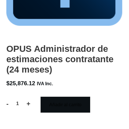
OPUS Administrador de
estimaciones contratante
(24 meses)
$
25,876.12
IVA Inc.
-
+
Añadir al carrito
OPUS
Administrador
de