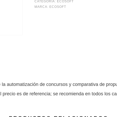
Propuestas
CATEGORÍA:
ECOSOFT
MARCA:
ECOSOFT
(24
meses),
seis
pagos
mensuales
cantidad
 de la automatización de concursos y comparativa de pro
 precio es de referencia; se recomienda en todos los ca