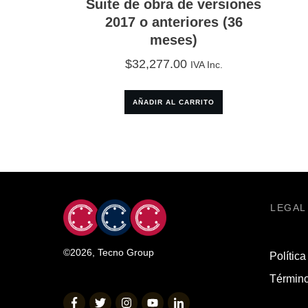
Suite de obra de versiones
2017 o anteriores (36
meses)
$
32,277.00
IVA Inc.
AÑADIR AL CARRITO
LEGAL
©
2026
,
Tecno Group
Política
Término