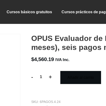
Cursos básicos gratuitos
Cursos prácticos de pa
OPUS Evaluador de 
meses), seis pagos
$
4,560.19
IVA Inc.
-
+
Añadir al carrito
OPUS
Evaluador
de
SKU:
6PAGOS.4.24