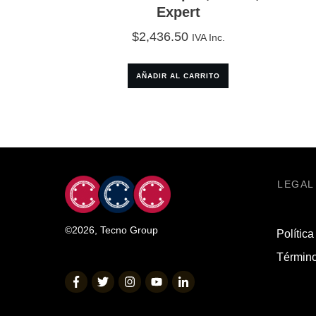
Expert
$
2,436.50
IVA Inc.
AÑADIR AL CARRITO
LEGAL
©
2026
,
Tecno Group
Política
Término