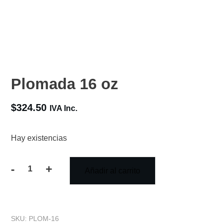
Plomada 16 oz
$
324.50
IVA Inc.
Hay existencias
-
+
Añadir al carrito
Plomada
16
oz
SKU:
PLOM-16