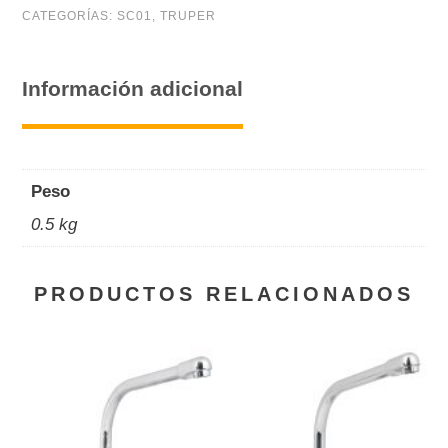
cantidad
CATEGORÍAS:
SC01
,
TRUPER
Información adicional
Peso
0.5 kg
PRODUCTOS RELACIONADOS