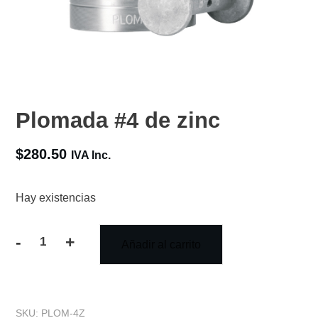
Plomada #4 de zinc
$
280.50
IVA Inc.
Hay existencias
-
+
Añadir al carrito
Plomada
#4
de
SKU:
PLOM-4Z