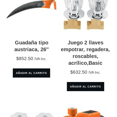
Guadaña tipo
Juego 2 llaves
austriaca, 26″
empotrar, regadera,
roscables,
$
852.50
IVA Inc.
acrílico,Basic
$
632.50
IVA Inc.
AÑADIR AL CARRITO
AÑADIR AL CARRITO