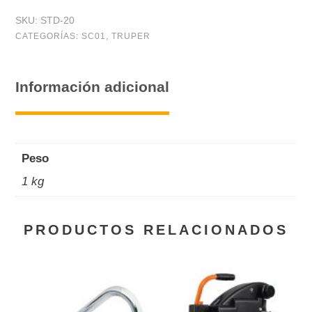
Dorado,
SKU:
STD-20
8
CATEGORÍAS:
SC01
,
TRUPER
DPP
cantidad
Información adicional
Peso
1 kg
PRODUCTOS RELACIONADOS