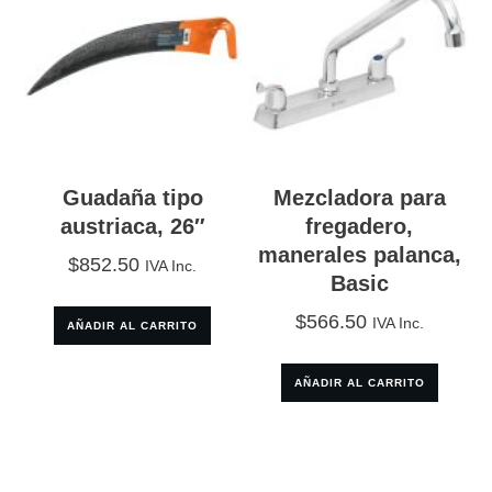
Guadaña tipo
Mezcladora para
austriaca, 26″
fregadero,
manerales palanca,
$
852.50
IVA Inc.
Basic
$
566.50
IVA Inc.
AÑADIR AL CARRITO
AÑADIR AL CARRITO