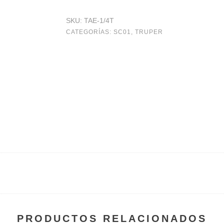
expansión,
SKU:
TAE-1/4T
1/4"
CATEGORÍAS:
SC01
,
TRUPER
con
tornillo,
bolsa
4
pzas
cantidad
PRODUCTOS RELACIONADOS