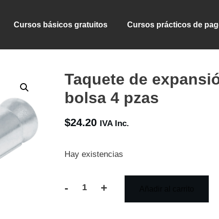
Cursos básicos gratuitos
Cursos prácticos de pa
Taquete de expansión
bolsa 4 pzas
$
24.20
IVA Inc.
Hay existencias
-
+
Añadir al carrito
Taquete
de