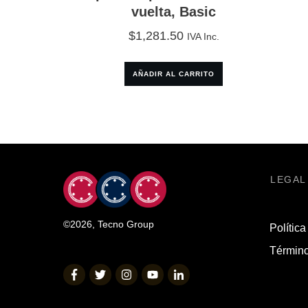
vuelta, Basic
$
1,281.50
IVA Inc.
AÑADIR AL CARRITO
LEGAL
©
2026
,
Tecno Group
Política
Término