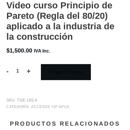
Video curso Principio de
Pareto (Regla del 80/20)
aplicado a la industria de
la construcción
$
1,500.00
IVA Inc.
-
+
Añadir al carrito
Video
curso
Principio
SKU:
TGE-165.4
de
CATEGORÍA:
ACCESOS VIP APUS
Pareto
PRODUCTOS RELACIONADOS
(Regla