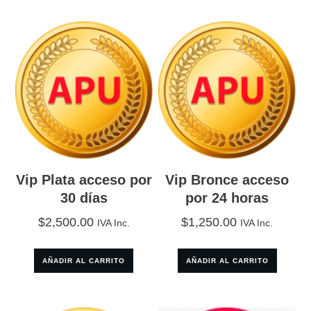
del
80/20)
aplicado
a
la
industria
de
la
Vip Plata acceso por
Vip Bronce acceso
30 días
por 24 horas
construcción
$
2,500.00
$
1,250.00
cantidad
IVA Inc.
IVA Inc.
AÑADIR AL CARRITO
AÑADIR AL CARRITO