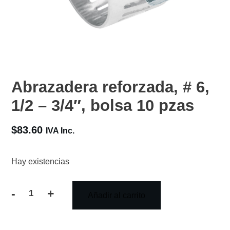
Abrazadera reforzada, # 6,
1/2 – 3/4″, bolsa 10 pzas
$
83.60
IVA Inc.
Hay existencias
-
+
Añadir al carrito
Abrazadera
reforzada,