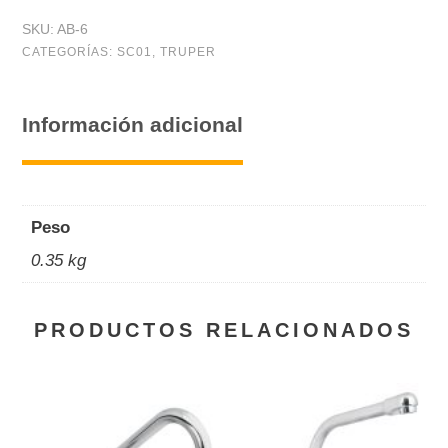
#
SKU:
AB-6
6,
CATEGORÍAS:
SC01
,
TRUPER
1/2
-
Información adicional
3/4",
bolsa
10
Peso
pzas
0.35 kg
cantidad
PRODUCTOS RELACIONADOS