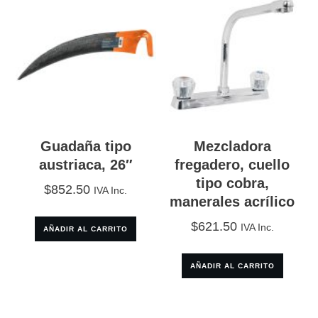
Guadaña tipo
Mezcladora
austriaca, 26″
fregadero, cuello
tipo cobra,
$
852.50
IVA Inc.
manerales acrílico
$
621.50
IVA Inc.
AÑADIR AL CARRITO
AÑADIR AL CARRITO